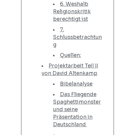
6. Weshalb
Religionskritik
berechtigt ist
7.
Schlussbetrachtun
g
Quellen:
Projektarbeit Teil II
von David Altenkamp
Bibelanalyse
Das Fliegende
Spaghettimonster
und seine
Präsentation in
Deutschland